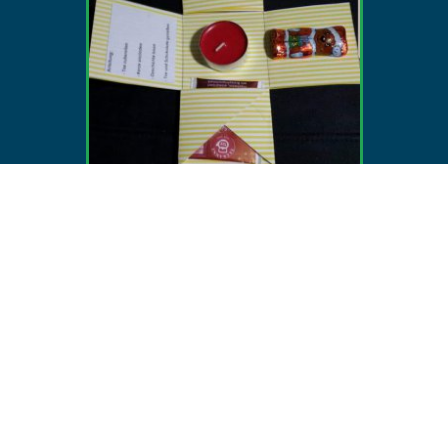
Kennt Ihr das auch, es ist Weihnachtszeit und man
überlegt was kann ich meinen Kolleginnen und Kollegen
schenken, oder den Erzieherinnen und Erziehern,
Lehrerinnen und Lehre…..?
Ich habe meinen Kolleginnen 15 Minuten Advent
geschenkt.